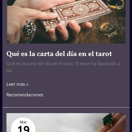
día
en
el
tarot
Qué es la carta del día en el tarot
Qué es la carta del día en el tarot. El tarot ha fascinado a
las
Leer más »
Recomendaciones
Tarot
Mar
del
19
Sí