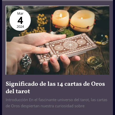
Significado
Mar
de
4
las
14
2024
cartas
de
Oros
del
tarot
Significado de las 14 cartas de Oros
del tarot
Introducción En el fascinante universo del tarot, las cartas
de Oros despiertan nuestra curiosidad sobre