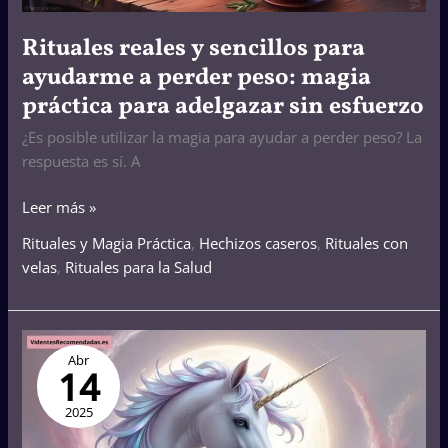
magia
práctica
Rituales reales y sencillos para
para
ayudarme a perder peso: magia
adelgazar
práctica para adelgazar sin esfuerzo
sin
esfuerzo
¿Es posible utilizar la magia para ayudar a perder peso? La
respuesta es sí. A
Leer más »
Rituales y Magia Práctica
,
Hechizos caseros
,
Rituales con
velas
,
Rituales para la Salud
La
Abr
magia
14
espiritual
de
2025
los