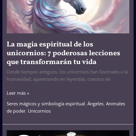
unicornios:
7
poderosas
lecciones
que
transformarán
La magia espiritual de los
tu
unicornios: 7 poderosas lecciones
vida
que transformarán tu vida
Desde tiempos antiguos, los unicornios han fascinado a la
humanidad, apareciendo en leyendas, cuentos de
Leer más »
Seres mágicos y simbología espiritual
,
Ángeles
,
Animales
de poder
,
Unicornios
Tarot