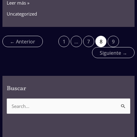
Leer más »
Uncategorized
←
Anterior
1
…
7
8
9
Siguiente
→
Buscar
B
u
s
c