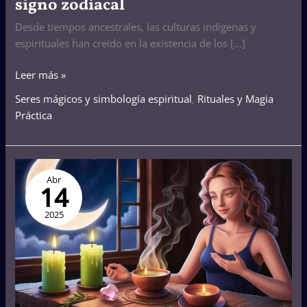
signo zodiacal
Desde tiempos ancestrales, las culturas indígenas y
espirituales han creído en la existencia de los […]
Leer más »
Seres mágicos y simbología espiritual
,
Rituales y Magia
Práctica
Rituales
Abr
reales
14
y
sencillos
2025
para
ayudarme
a
perder
peso: