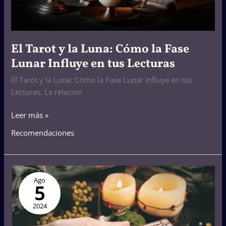
Influye
en
tus
El Tarot y la Luna: Cómo la Fase
Lecturas
Lunar Influye en tus Lecturas
El Tarot y la Luna: Cómo la Fase Lunar Influye en tus
Lecturas. La relación
Leer más »
Recomendaciones
Qué
Ago
es
5
la
carta
2024
del