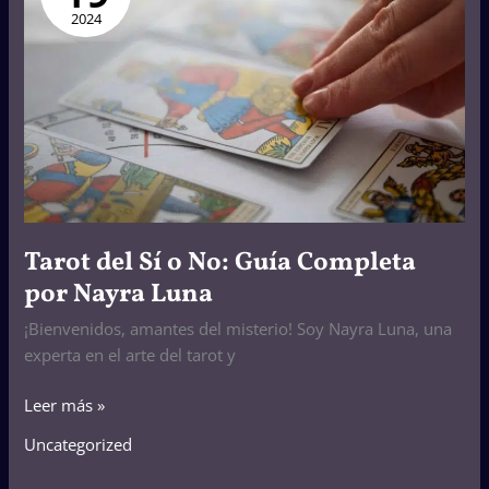
o
2024
No:
Guía
Completa
por
Nayra
Luna
Tarot del Sí o No: Guía Completa
por Nayra Luna
¡Bienvenidos, amantes del misterio! Soy Nayra Luna, una
experta en el arte del tarot y
Leer más »
Uncategorized