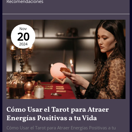
Recomendaciones
Cómo
Nov
Usar
20
el
Tarot
2024
para
Atraer
Energías
Positivas
a
tu
Vida
Cómo Usar el Tarot para Atraer
Energías Positivas a tu Vida
Cómo Usar el Tarot para Atraer Energías Positivas a tu