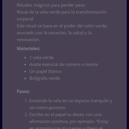
Rituales mágicos para perder peso
Ritual de la vela verde para la transformación
corporal
Este ritual se basa en el poder del color verde,
asociado con la sanación, la salud y la
renovación.
Materiales:
1 vela verde
Aceite esencial de romero o menta
Un papel blanco
Bolígrafo verde
Pasos:
Enciende la vela en un espacio tranquilo y
sin interrupciones.
Escribe en el papel tu deseo con una
afirmación positiva, por ejemplo: “Estoy
en armonía con mi cuerpo y libero el