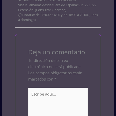
Visa y llamadas desde fuera de España: 931 222 722
Extensión: (Consultar Operaria)
🕒 Horario: de 08:00 a 14:00 y de 18:00 a 23:00 (lunes
a domingo)
Deja un comentario
Tu dirección de correo
electrónico no será publicada.
Los campos obligatorios están
marcados con
*
Escribe
aquí...