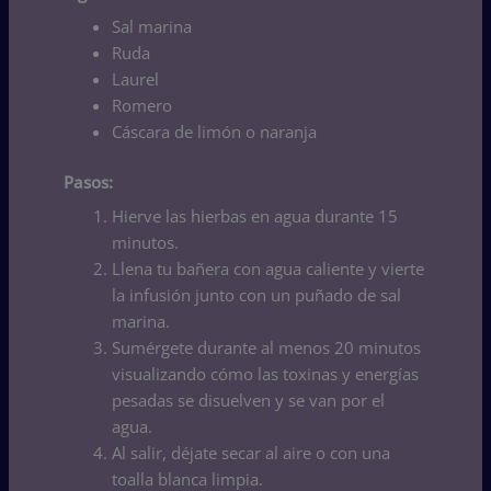
Sal marina
Ruda
Laurel
Romero
Cáscara de limón o naranja
Pasos:
Hierve las hierbas en agua durante 15
minutos.
Llena tu bañera con agua caliente y vierte
la infusión junto con un puñado de sal
marina.
Sumérgete durante al menos 20 minutos
visualizando cómo las toxinas y energías
pesadas se disuelven y se van por el
agua.
Al salir, déjate secar al aire o con una
toalla blanca limpia.