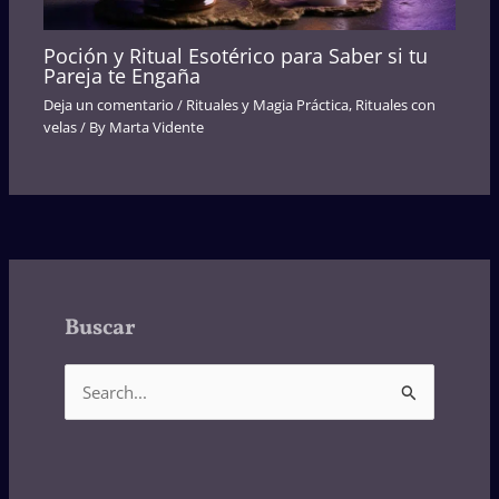
Poción y Ritual Esotérico para Saber si tu
Pareja te Engaña
Deja un comentario
/
Rituales y Magia Práctica
,
Rituales con
velas
/ By
Marta Vidente
Buscar
B
u
s
c