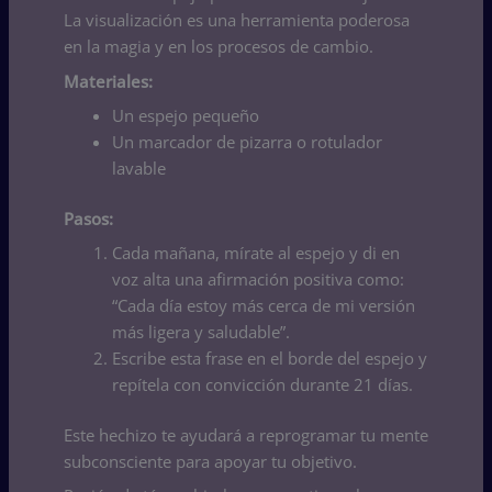
La visualización es una herramienta poderosa
en la magia y en los procesos de cambio.
Materiales:
Un espejo pequeño
Un marcador de pizarra o rotulador
lavable
Pasos:
Cada mañana, mírate al espejo y di en
voz alta una afirmación positiva como:
“Cada día estoy más cerca de mi versión
más ligera y saludable”.
Escribe esta frase en el borde del espejo y
repítela con convicción durante 21 días.
Este hechizo te ayudará a reprogramar tu mente
subconsciente para apoyar tu objetivo.