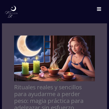
Ir
C
Mai
al
a
Men
contenido
t
e
g
o
r
í
a
s
Rituales reales y sencillos
para ayudarme a perder
peso: magia práctica para
adelgazar sin esfuerzo