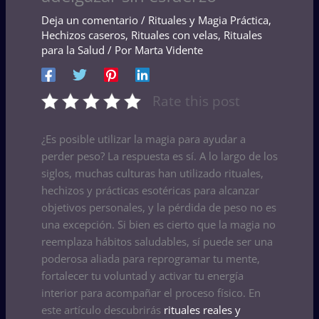
Deja un comentario
/
Rituales y Magia Práctica
,
Hechizos caseros
,
Rituales con velas
,
Rituales
para la Salud
/ Por
Marta Vidente
Rate this post
¿Es posible utilizar la magia para ayudar a
perder peso? La respuesta es sí. A lo largo de los
siglos, muchas culturas han utilizado rituales,
hechizos y prácticas esotéricas para alcanzar
objetivos personales, y la pérdida de peso no es
una excepción. Si bien es cierto que la magia no
reemplaza hábitos saludables, sí puede ser una
poderosa aliada para reprogramar tu mente,
fortalecer tu voluntad y activar tu energía
interior para acompañar el proceso físico. En
este artículo descubrirás
rituales reales y