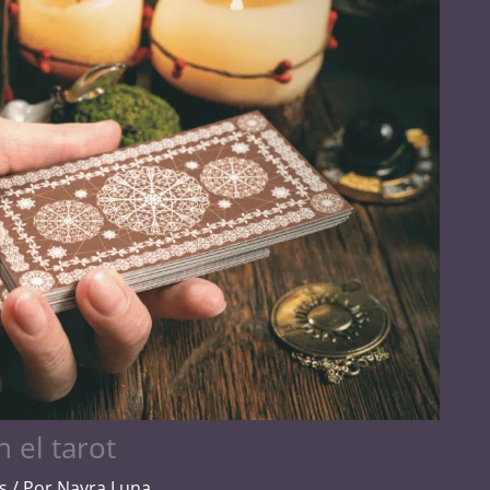
n el tarot
s
/ Por
Nayra Luna