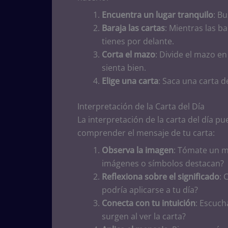
Encuentra un lugar tranquilo
: B
Baraja las cartas
: Mientras las b
tienes por delante.
Corta el mazo
: Divide el mazo en
sienta bien.
Elige una carta
: Saca una carta de
Interpretación de la Carta del Día
La interpretación de la carta del día p
comprender el mensaje de tu carta:
Observa la imagen
: Tómate un m
imágenes o símbolos destacan?
Reflexiona sobre el significado
: 
podría aplicarse a tu día?
Conecta con tu intuición
: Escuch
surgen al ver la carta?