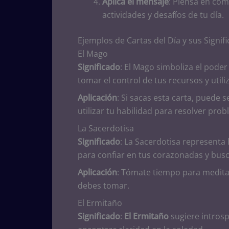
Aplica el mensaje
: Piensa en cóm
actividades y desafíos de tu día.
Ejemplos de Cartas del Día y sus Signif
El Mago
Significado
: El Mago simboliza el poder
tomar el control de tus recursos y utili
Aplicación
: Si sacas esta carta, puede
utilizar tu habilidad para resolver pro
La Sacerdotisa
Significado
: La Sacerdotisa representa l
para confiar en tus corazonadas y busc
Aplicación
: Tómate tiempo para medita
debes tomar.
El Ermitaño
Significado
:
El Ermitaño
sugiere introsp