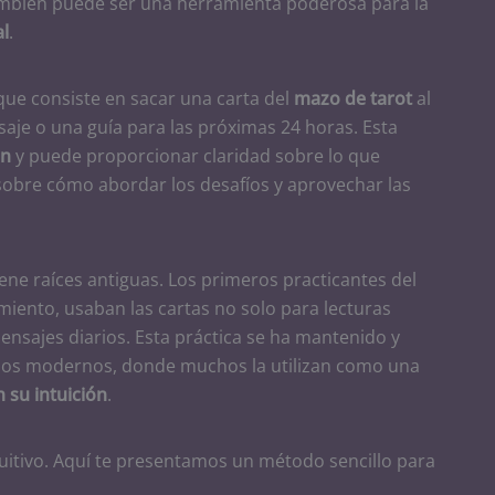
ambién puede ser una herramienta poderosa para la
l
.
 que consiste en sacar una carta del
mazo de tarot
al
aje o una guía para las próximas 24 horas. Esta
ón
y puede proporcionar claridad sobre lo que
sobre cómo abordar los desafíos y aprovechar las
iene raíces antiguas. Los primeros practicantes del
miento, usaban las cartas no solo para lecturas
nsajes diarios. Esta práctica se ha mantenido y
pos modernos, donde muchos la utilizan como una
 su intuición
.
ntuitivo. Aquí te presentamos un método sencillo para