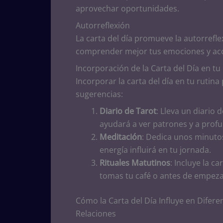
aprovechar oportunidades.
Autorreflexión
La carta del día promueve la autorrefle
comprender mejor tus emociones y acc
Incorporación de la Carta del Día en tu
Incorporar la carta del día en tu rutina
sugerencias:
Diario de Tarot
: Lleva un diario 
ayudará a ver patrones y a profu
Meditación
: Dedica unos minutos
energía influirá en tu jornada.
Rituales Matutinos
: Incluye la c
tomas tu café o antes de empezar
Cómo la Carta del Día Influye en Difere
Relaciones