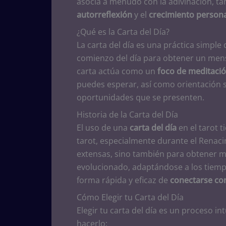
asocia a menudo con la adivinación, t
autorreflexión
y el
crecimiento persona
¿Qué es la Carta del Día?
La carta del día es una práctica simple
comienzo del día para obtener un mens
carta actúa como un
foco de meditaci
puedes esperar, así como orientación 
oportunidades que se presenten.
Historia de la Carta del Día
El uso de una
carta del día
en el tarot t
tarot, especialmente durante el Renaci
extensas, sino también para obtener me
evolucionado, adaptándose a los tiem
forma rápida y eficaz de
conectarse con
Cómo Elegir tu Carta del Día
Elegir tu carta del día es un proceso i
hacerlo: