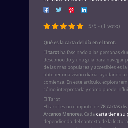
5/5 - (1 voto)
Qué es la carta del día en el tarot.
El
tarot
ha fascinado a las personas dur
desconocido y una guía para navegar por
de las más populares y accesibles es la
obtener una visión diaria, ayudando a e
comienza. En este artículo, exploraremo
cómo interpretarla y cómo puede influir
El Tarot
El tarot es un conjunto de
78 cartas
div
Arcanos Menores
. Cada
carta tiene su 
dependiendo del contexto de la lectura 