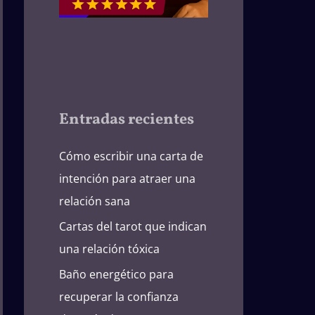
Entradas recientes
Cómo escribir una carta de
intención para atraer una
relación sana
Cartas del tarot que indican
una relación tóxica
Baño energético para
recuperar la confianza