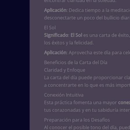
encontrar claridad en la soledad.
Aplicación
: Dedica tiempo a la meditaci
desconectarte un poco del bullicio diar
El Sol
Significado
:
El Sol
es una carta de éxito,
los éxitos y la felicidad.
Aplicación
: Aprovecha este día para ce
Beneficios de la Carta del Día
Claridad y Enfoque
La carta del día puede proporcionar cla
a concentrarte en lo que es más impor
Conexión Intuitiva
Esta práctica fomenta una mayor
conex
tus corazonadas y en tu sabiduría inter
Preparación para los Desafíos
Al conocer el posible tono del día, pue