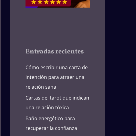
Entradas recientes
Cómo escribir una carta de
intención para atraer una
relación sana
Cartas del tarot que indican
una relación tóxica
Baño energético para
recuperar la confianza