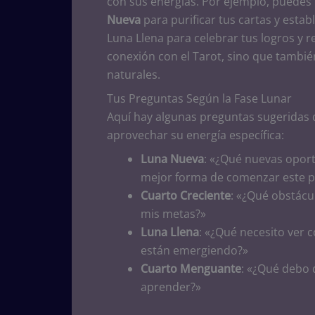
con sus energías. Por ejemplo, puedes 
Nueva
para purificar tus cartas y estab
Luna Llena para celebrar tus logros y r
conexión con el Tarot, sino que también
naturales.
Tus Preguntas Según la Fase Lunar
Aquí hay algunas preguntas sugeridas 
aprovechar su energía específica:
Luna Nueva
: «¿Qué nuevas oport
mejor forma de comenzar este p
Cuarto Creciente
: «¿Qué obstác
mis metas?»
Luna Llena
: «¿Qué necesito ver 
están emergiendo?»
Cuarto Menguante
: «¿Qué debo d
aprender?»