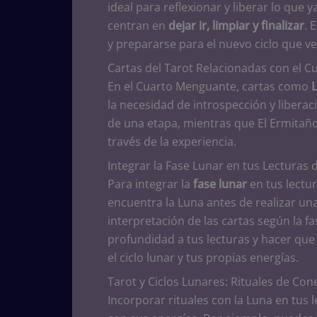
ideal para reflexionar y liberar lo que y
centran en
dejar ir, limpiar y finalizar
. 
y prepararse para el nuevo ciclo que v
Cartas del Tarot Relacionadas con el 
En el Cuarto Menguante, cartas como
la necesidad de introspección y liberac
de una etapa, mientras que El Ermitaño 
través de la experiencia.
Integrar la Fase Lunar en tus Lecturas 
Para integrar la
fase lunar
en tus lectur
encuentra la Luna antes de realizar una
interpretación de las cartas según la fa
profundidad a tus lecturas y hacer que
el ciclo lunar y tus propias energías.
Tarot y Ciclos Lunares: Rituales de Con
Incorporar rituales con la Luna en tus