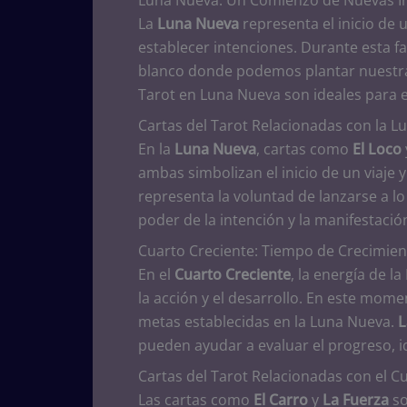
La
Luna Nueva
representa el inicio de 
establecer intenciones. Durante esta fa
blanco donde podemos plantar nuestras
Tarot en Luna Nueva son ideales para 
Cartas del Tarot Relacionadas con la 
En la
Luna Nueva
, cartas como
El Loco
ambas simbolizan el inicio de un viaje 
representa la voluntad de lanzarse a l
poder de la intención y la manifestació
Cuarto Creciente: Tiempo de Crecimien
En el
Cuarto Creciente
, la energía de l
la acción y el desarrollo. En este mome
metas establecidas en la Luna Nueva.
L
pueden ayudar a evaluar el progreso, i
Cartas del Tarot Relacionadas con el C
Las cartas como
El Carro
y
La Fuerza
so