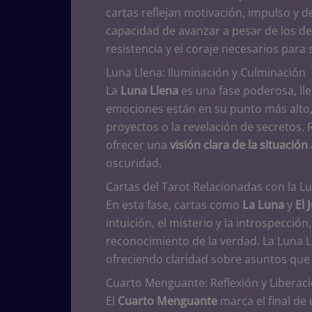
cartas reflejan motivación, impulso y 
capacidad de avanzar a pesar de los de
resistencia y el coraje necesarios para
Luna Llena: Iluminación y Culminación
La
Luna Llena
es una fase poderosa, lle
emociones están en su punto más alto, 
proyectos o la revelación de secretos. 
ofrecer una
visión clara de la situación
oscuridad.
Cartas del Tarot Relacionadas con la L
En esta fase, cartas como
La Luna
y
El 
intuición, el misterio y la introspección
reconocimiento de la verdad. La Luna 
ofreciendo claridad sobre asuntos que
Cuarto Menguante: Reflexión y Liberac
El
Cuarto Menguante
marca el final de