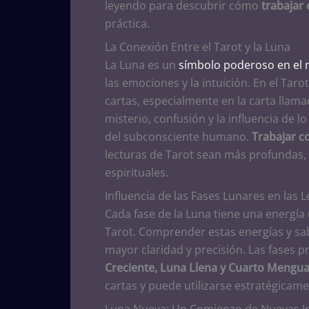
leyendo para descubrir cómo
trabajar 
práctica.
La Conexión Entre el Tarot y la Luna
La Luna es un
símbolo poderoso en el 
las emociones y la intuición. En el Tarot
cartas, especialmente en la carta llama
misterio, confusión y la influencia de
del subconsciente humano.
Trabajar co
lecturas de Tarot sean más profundas, 
espirituales.
Influencia de las Fases Lunares en las 
Cada fase de la Luna tiene una energía 
Tarot. Comprender estas energías y sa
mayor claridad y precisión. Las fases p
Creciente, Luna Llena y Cuarto Mengu
cartas y puede utilizarse estratégicam
Luna Nueva: Un Comienzo de Nuevas I