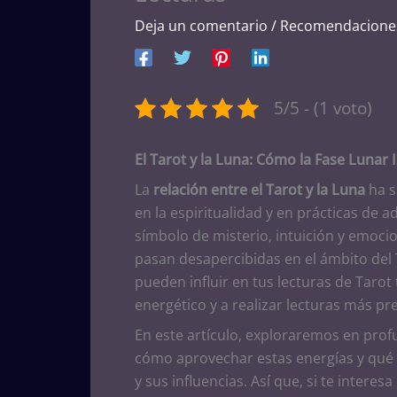
Deja un comentario
/
Recomendacione
5/5 - (1 voto)
El Tarot y la Luna: Cómo la Fase Lunar 
La
relación entre el Tarot y la Luna
ha s
en la espiritualidad y en prácticas de a
símbolo de misterio, intuición y emoci
pasan desapercibidas en el ámbito de
pueden influir en tus lecturas de Taro
energético y a realizar lecturas más prec
En este artículo, exploraremos en pro
cómo aprovechar estas energías y qué 
y sus influencias. Así que, si te intere