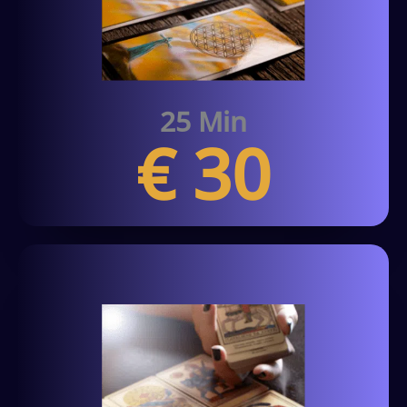
25 Min
€ 30