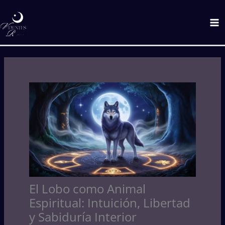
Ir
C
Ma
al
a
M
contenido
t
e
g
o
r
í
a
s
El Lobo como Animal
Espiritual: Intuición, Libertad
y Sabiduría Interior