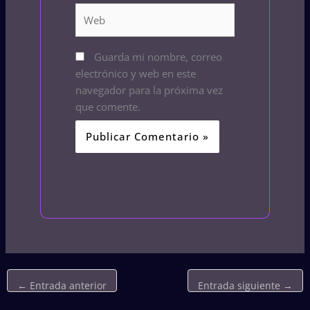
Web
Guarda mi nombre, correo
electrónico y web en este
navegador para la próxima vez
que comente.
←
Entrada anterior
Entrada siguiente
→