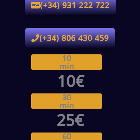
(+34) 931 222 722
(+34) 806 430 459
10
min
10€
30
min
25€
60