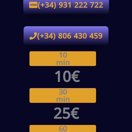
(+34) 931 222 722
(+34) 806 430 459
10
min
10€
30
min
25€
60