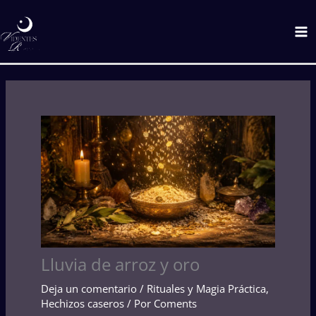
Ir
C
Ma
al
a
M
contenido
t
e
g
o
r
í
a
s
Lluvia de arroz y oro
Deja un comentario
/
Rituales y Magia Práctica
,
Hechizos caseros
/ Por
Coments