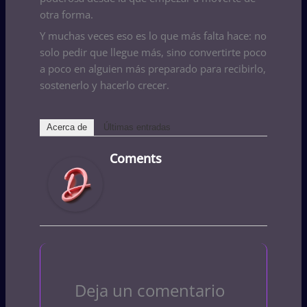
otra forma.
Y muchas veces eso es lo que más falta hace: no
solo pedir que llegue más, sino convertirte poco
a poco en alguien más preparado para recibirlo,
sostenerlo y hacerlo crecer.
Acerca de
Últimas entradas
Coments
Deja un comentario