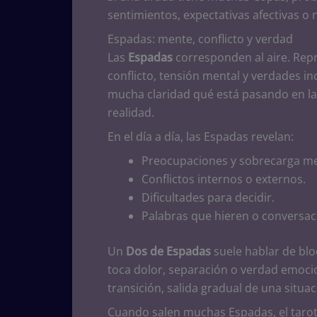
sentimientos, expectativas afectivas o
Espadas: mente, conflicto y verdad
Las
Espadas
corresponden al aire. Rep
conflicto, tensión mental y verdades 
mucha claridad qué está pasando en la
realidad.
En el día a día, las Espadas revelan:
Preocupaciones y sobrecarga me
Conflictos internos o externos.
Dificultades para decidir.
Palabras que hieren o conversac
Un
Dos de Espadas
suele hablar de blo
toca dolor, separación o verdad emoci
transición, salida gradual de una situac
Cuando salen muchas Espadas, el tarot