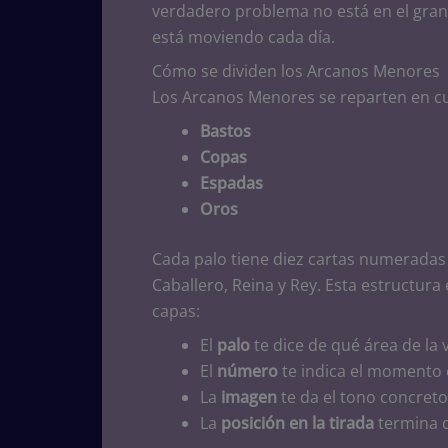
verdadero problema no está en el gran
está moviendo cada día.
Cómo se dividen los Arcanos Menores
Los Arcanos Menores se reparten en cu
Bastos
Copas
Espadas
Oros
Cada palo tiene diez cartas numeradas d
Caballero, Reina y Rey. Esta estructura 
capas:
El
palo
te dice de qué área de la 
El
número
te indica el momento o
La
imagen
te da el tono concreto 
La
posición en la tirada
termina d