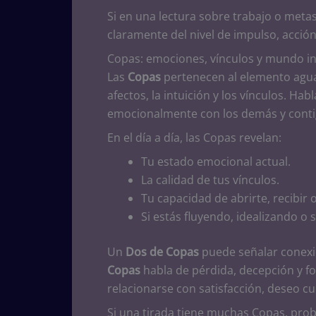
Si en una lectura sobre trabajo o meta
claramente del nivel de impulso, acción
Copas: emociones, vínculos y mundo i
Las
Copas
pertenecen al elemento agua. 
afectos, la intuición y los vínculos. Ha
emocionalmente con los demás y cont
En el día a día, las Copas revelan:
Tu estado emocional actual.
La calidad de tus vínculos.
Tu capacidad de abrirte, recibir 
Si estás fluyendo, idealizando o
Un
Dos de Copas
puede señalar conexi
Copas
habla de pérdida, decepción y fo
relacionarse con satisfacción, deseo c
Si una tirada tiene muchas Copas, pro