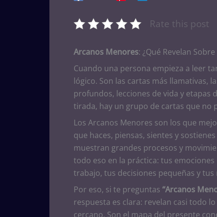
Rate this post
Arcanos Menores
: ¿Qué Revelan Sobre
Cuando una persona empieza a leer taro
lógico. Son las cartas más llamativas, 
profundos, lecciones de vida y etapas 
tirada, hay un grupo de cartas que no
Los Arcanos Menores son los que mejor 
que haces, piensas, sientes y sostienes
muestran grandes procesos y movimien
todo eso en la práctica: tus emociones re
trabajo, tus decisiones pequeñas y tus
Por eso, si te preguntas
“Arcanos Menor
respuesta es clara: revelan casi todo l
cercano. Son el mapa del presente con