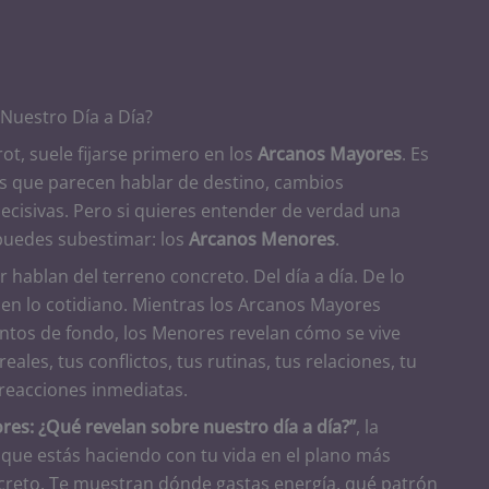
 Nuestro Día a Día?
t, suele fijarse primero en los
Arcanos Mayores
. Es
las que parecen hablar de destino, cambios
decisivas. Pero si quieres entender de verdad una
 puedes subestimar: los
Arcanos Menores
.
hablan del terreno concreto. Del día a día. De lo
 en lo cotidiano. Mientras los Arcanos Mayores
tos de fondo, los Menores revelan cómo se vive
ales, tus conflictos, tus rutinas, tus relaciones, tu
 reacciones inmediatas.
es: ¿Qué revelan sobre nuestro día a día?”
, la
o que estás haciendo con tu vida en el plano más
creto. Te muestran dónde gastas energía, qué patrón