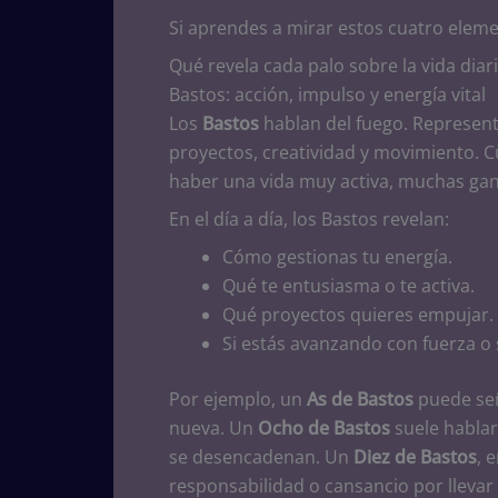
Si aprendes a mirar estos cuatro eleme
Qué revela cada palo sobre la vida diar
Bastos: acción, impulso y energía vital
Los
Bastos
hablan del fuego. Representa
proyectos, creatividad y movimiento. 
haber una vida muy activa, muchas gan
En el día a día, los Bastos revelan:
Cómo gestionas tu energía.
Qué te entusiasma o te activa.
Qué proyectos quieres empujar.
Si estás avanzando con fuerza o
Por ejemplo, un
As de Bastos
puede señ
nueva. Un
Ocho de Bastos
suele hablar
se desencadenan. Un
Diez de Bastos
, 
responsabilidad o cansancio por lleva