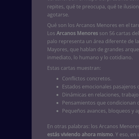
repites, qué te preocupa, qué te ilusi
agotarse.
Qué son los Arcanos Menores en el tar
Los
Arcanos Menores
son 56 cartas del
palo representa un área diferente de l
Mayores, que hablan de grandes arqueti
inmediato, lo humano y lo cotidiano.
Estas cartas muestran:
Conflictos concretos.
Estados emocionales pasajeros o
Dinámicas en relaciones, trabaj
Pensamientos que condicionan d
Pequeños avances, bloqueos y ap
En otras palabras: los Arcanos Menores
estás viviendo ahora mismo
. Y eso, en