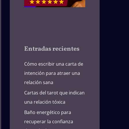
Entradas recientes
Cómo escribir una carta de
intención para atraer una
relación sana
Cartas del tarot que indican
una relación tóxica
Baño energético para
recuperar la confianza