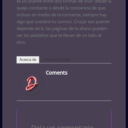
es un puente entre dos formas de vivir: desde la
queja constante o desde la conciencia de que,
incluso en medio de la tormenta, siempre hay
algo que sostiene tu camino. Cruzar ese puente
depende de ti; las páginas de tu diario pueden
ser los peldaños que te llevan de un lado al
otro.
Acerca de
Últimas entradas
Coments
Deja un comentario