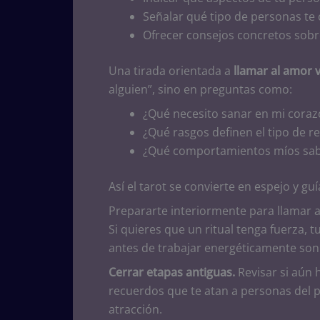
Señalar qué tipo de personas te 
Ofrecer consejos concretos sobr
Una tirada orientada a
llamar al amor 
alguien”, sino en preguntas como:
¿Qué necesito sanar en mi cor
¿Qué rasgos definen el tipo de r
¿Qué comportamientos míos sab
Así el tarot se convierte en espejo y g
Prepararte interiormente para llamar 
Si quieres que un ritual tenga fuerza, 
antes de trabajar energéticamente son
Cerrar etapas antiguas.
Revisar si aún 
recuerdos que te atan a personas del pa
atracción.