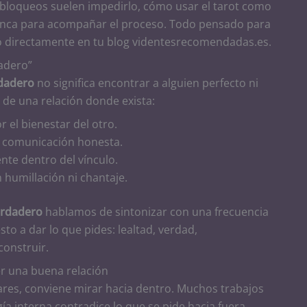
 bloqueos suelen impedirlo, cómo usar el tarot como
blanca para acompañar el proceso. Todo pensado para
o directamente en tu blog videntesrecomendadas.es.
adero”
dadero
no significa encontrar a alguien perfecto ni
ta de una relación donde exista:
 el bienestar del otro.
n comunicación honesta.
nte dentro del vínculo.
 humillación ni chantaje.
erdadero
hablamos de sintonizar con una frecuencia
to a dar lo que pides: lealtad, verdad,
construir.
r una buena relación
ares, conviene mirar hacia dentro. Muchos trabajos
ía interna contradice lo que se pide hacia fuera.