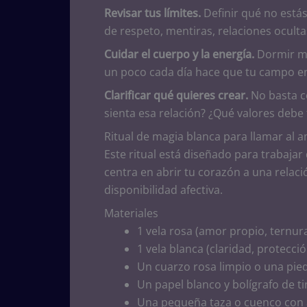
Revisar tus límites.
Definir qué no estás 
de respeto, mentiras, relaciones ocult
Cuidar el cuerpo y la energía.
Dormir me
un poco cada día hace que tu campo en
Clarificar qué quieres crear.
No basta c
sienta esa relación? ¿Qué valores debe
Ritual de magia blanca para llamar al
Este ritual está diseñado para trabajar
centra en abrir tu corazón a una relaci
disponibilidad afectiva.
Materiales
1 vela rosa (amor propio, ternura
1 vela blanca (claridad, protecció
Un cuarzo rosa limpio o una pie
Un papel blanco y bolígrafo de ti
Una pequeña taza o cuenco con 