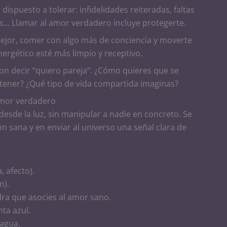
dispuesto a tolerar: infidelidades reiteradas, faltas
as… Llamar al amor verdadero incluye protegerte.
jor, comer con algo más de conciencia y moverte
ergético esté más limpio y receptivo.
on decir “quiero pareja”. ¿Cómo quieres que se
 tener? ¿Qué tipo de vida compartida imaginas?
 amor verdadero
 desde la luz, sin manipular a nadie en concreto. Se
ón sana y en enviar al universo una señal clara de
, afecto).
n).
dra que asocies al amor sano.
nta azul.
agua.