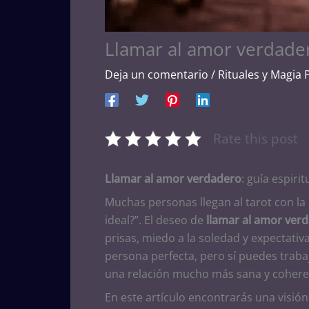
Llamar al amor verdade
Deja un comentario
/
Rituales y Magia 
Rate this post
Llamar al amor verdadero
: guía espiri
Muchas personas llegan al tarot con l
ideal?”. El deseo de
llamar al amor ver
prisas, miedo a la soledad y expectativa
persona perfecta, pero sí puedes trabaj
una relación mucho más sana y cohere
En este artículo encontrarás una visió