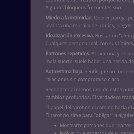
Algunos bloqueos frecuentes son:
Miedo a la intimidad.
Querer pareja, pe
levanta una muralla de ironías, juegos
Idealización excesiva.
Buscar un “alma g
Cualquier persona real, con sus límite
Patrones repetidos.
Atraer una y otra v
mala suerte: suele haber una herida d
Autoestima baja.
Sentir que no mereces
relaciones sin compromiso claro.
Reconocer al menos uno de estos punto
cambios profundos. El verdadero trab
El papel del tarot en el camino hacia e
El tarot no sirve para “obligar” a algui
Mostrarte patrones que repites e
Indicar qué aspectos de tu perso