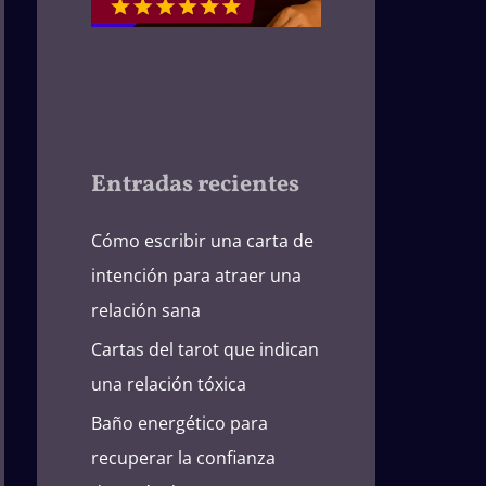
Entradas recientes
Cómo escribir una carta de
intención para atraer una
relación sana
Cartas del tarot que indican
una relación tóxica
Baño energético para
recuperar la confianza