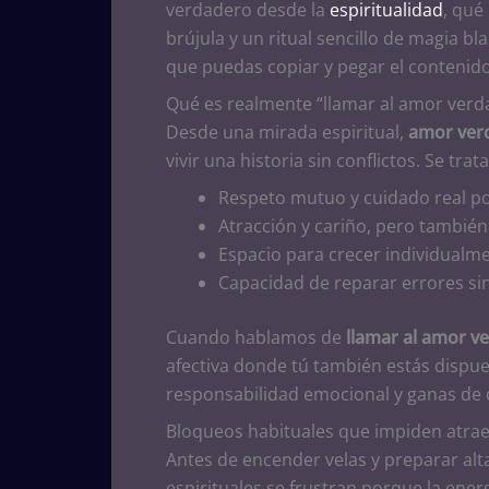
verdadero desde la
espiritualidad
, qué
brújula y un ritual sencillo de magia 
que puedas copiar y pegar el contenid
Qué es realmente “llamar al amor verd
Desde una mirada espiritual,
amor ver
vivir una historia sin conflictos. Se tra
Respeto mutuo y cuidado real por
Atracción y cariño, pero tambié
Espacio para crecer individualme
Capacidad de reparar errores sin
Cuando hablamos de
llamar al amor v
afectiva donde tú también estás dispues
responsabilidad emocional y ganas de 
Bloqueos habituales que impiden atrae
Antes de encender velas y preparar alt
espirituales se frustran porque la energ