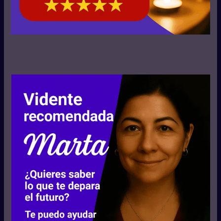
hemisferio derecho del cerebro,
despertando la percepción, la
sensibilidad y el entendimiento de
aspectos que van más allá de las
palabras.
En nuestras tiradas guiadas,
enseñamos a reconocer e
interpretar estos símbolos para
leer los mensajes del universo con
más profundidad.
Conexión entre arquetipos y símbolos
Los arquetipos del tarot (como El
Loco, La Emperatriz o El Sol) están
cargados de simbolismo que