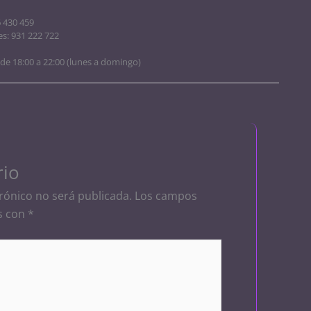
6 430 459
es: 931 222 722
 de 18:00 a 22:00 (lunes a domingo)
rio
rónico no será publicada.
Los campos
s con
*