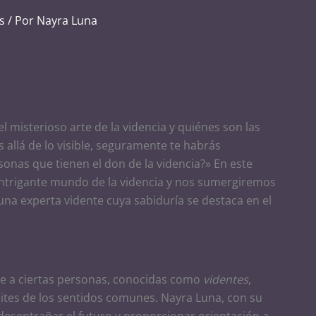
s
/ Por
Nayra Luna
l misterioso arte de la videncia y quiénes son las
allá de lo visible, seguramente te habrás
onas que tienen el don de la videncia?» En este
 intrigante mundo de la videncia y nos sumergiremos
una experta vidente cuya sabiduría se destaca en el
te a ciertas personas, conocidas como
videntes
,
ímites de los sentidos comunes. Nayra Luna, con su
 desentrañar el futuro y proporcionar orientación a