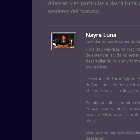
videntes, y en particular a Nayra Luna
senderos del mañana.
Nayra Luna
La Vidente más Reomendada 
Hola, soy Nayra Luna. Nací co
de entender la vida: conectar 
desarrollando mi don y formá
energéticas.
He estudiado Tarot Egipcio, R
de Barcelona, además de for
Me apasiona la astrología luna
En mis consultas combino el t
Trabajo especialmente temas
avanzar. Mi enfoque es profu
alma.
Creo que no hay casualidades:
despertar.