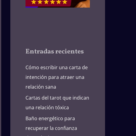
Entradas recientes
Cómo escribir una carta de
intención para atraer una
relación sana
Cartas del tarot que indican
una relación tóxica
Baño energético para
recuperar la confianza