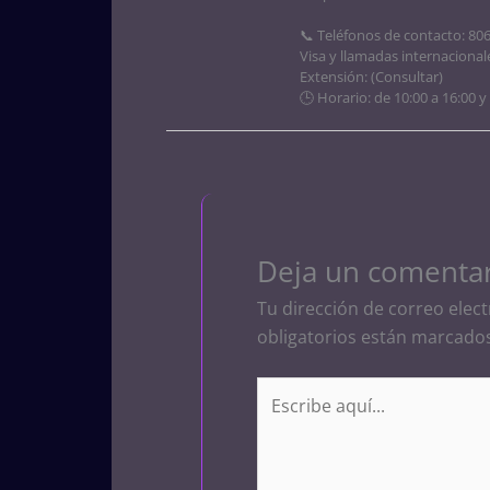
📞 Teléfonos de contacto: 80
Visa y llamadas internacional
Extensión: (Consultar)
🕒 Horario: de 10:00 a 16:00 y
Deja un comenta
Tu dirección de correo elect
obligatorios están marcado
Escribe
aquí...