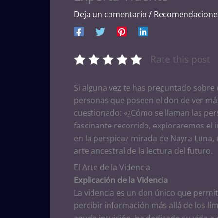
Deja un comentario
/
Recomendacione
Rate this post
Si alguna vez te has preguntado sobre e
personas que poseen el don de ver más 
cuestionado: «¿Cómo se llaman las pers
fascinante recorrido, exploraremos el
en la perspicaz mirada de Nayra Luna, 
arte ancestral de la lectura del futuro.
El Arte de la Videncia
Explicación de la Videncia
La videncia es un don único que permi
percibir información más allá de los l
aguda intuición, ha dedicado su vida a