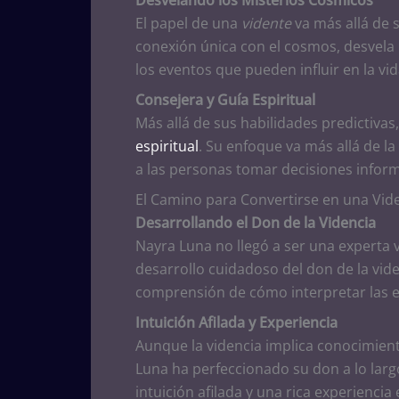
El papel de una
vidente
va más allá de 
conexión única con el cosmos, desvela
los eventos que pueden influir en la vi
Consejera y Guía Espiritual
Más allá de sus habilidades predictiva
espiritual
. Su enfoque va más allá de l
a las personas tomar decisiones inform
El Camino para Convertirse en una Vide
Desarrollando el Don de la Videncia
Nayra Luna no llegó a ser una experta v
desarrollo cuidadoso del don de la vide
comprensión de cómo interpretar las e
Intuición Afilada y Experiencia
Aunque la videncia implica conocimient
Luna ha perfeccionado su don a lo lar
intuición afilada y una rica experiencia