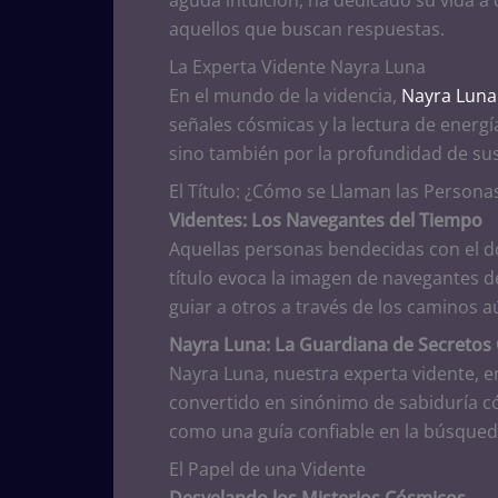
aquellos que buscan respuestas.
La Experta Vidente Nayra Luna
En el mundo de la videncia,
Nayra Luna
señales cósmicas y la lectura de energ
sino también por la profundidad de su
El Título: ¿Cómo se Llaman las Persona
Videntes: Los Navegantes del Tiempo
Aquellas personas bendecidas con el d
título evoca la imagen de navegantes d
guiar a otros a través de los caminos 
Nayra Luna: La Guardiana de Secretos
Nayra Luna, nuestra experta vidente, e
convertido en sinónimo de sabiduría c
como una guía confiable en la búsqued
El Papel de una Vidente
Desvelando los Misterios Cósmicos