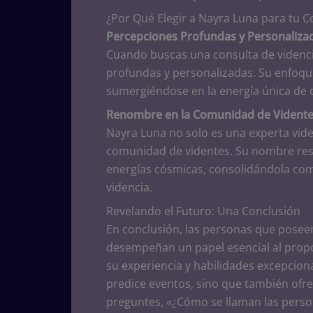
¿Por Qué Elegir a Nayra Luna para tu C
Percepciones Profundas y Personaliza
Cuando buscas una consulta de videnci
profundas y personalizadas. Su enfoque
sumergiéndose en la energía única de ca
Renombre en la Comunidad de Vident
Nayra Luna no solo es una experta vide
comunidad de videntes. Su nombre resu
energías cósmicas, consolidándola como
videncia.
Revelando el Futuro: Una Conclusión
En conclusión, las personas que posee
desempeñan un papel esencial al propor
su experiencia y habilidades excepcion
predice eventos, sino que también ofrec
preguntes, «¿Cómo se llaman las person