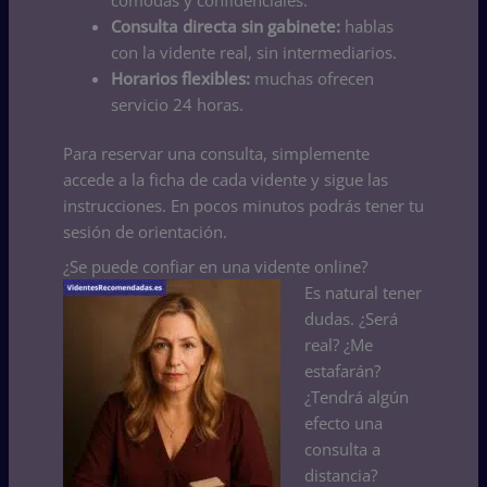
Consulta directa sin gabinete:
hablas
con la vidente real, sin intermediarios.
Horarios flexibles:
muchas ofrecen
servicio 24 horas.
Para reservar una consulta, simplemente
accede a la ficha de cada vidente y sigue las
instrucciones. En pocos minutos podrás tener tu
sesión de orientación.
¿Se puede confiar en una vidente online?
Es natural tener
dudas. ¿Será
real? ¿Me
estafarán?
¿Tendrá algún
efecto una
consulta a
distancia?