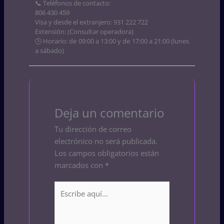
📞 Teléfonos de contacto:
806 430 459
Visa y desde el extranjero: 931 222 722
Extensión: (Consultar operadora)
🕒 Horario: de 09:00 a 13:00 y de 17:00 a 21:00 (lunes
a sábado)
Deja un comentario
Tu dirección de correo
electrónico no será publicada.
Los campos obligatorios están
marcados con
*
Escribe
aquí...