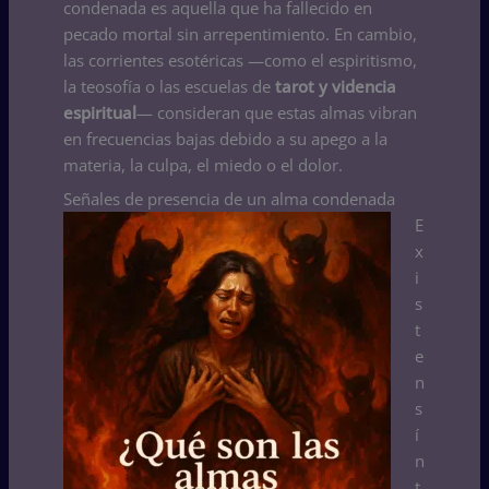
condenada es aquella que ha fallecido en
pecado mortal sin arrepentimiento. En cambio,
las corrientes esotéricas —como el espiritismo,
la teosofía o las escuelas de
tarot y videncia
espiritual
— consideran que estas almas vibran
en frecuencias bajas debido a su apego a la
materia, la culpa, el miedo o el dolor.
Señales de presencia de un alma condenada
E
x
i
s
t
e
n
s
í
n
t