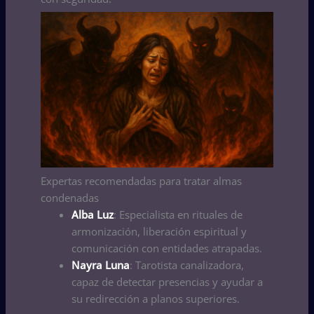
Expertas recomendadas para tratar almas
condenadas
Alba Luz
: Especialista en rituales de
armonización, liberación espiritual y
comunicación con entidades atrapadas.
Nayra Luna
: Tarotista canalizadora,
capaz de detectar presencias y ayudar a
su redirección a planos superiores.