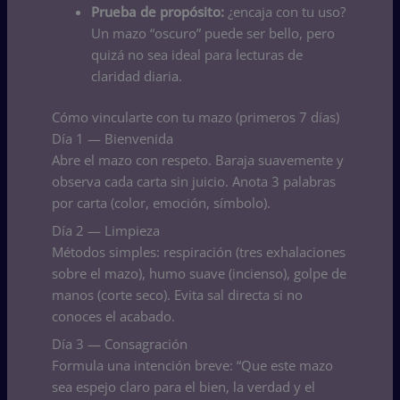
Prueba de propósito:
¿encaja con tu uso?
Un mazo “oscuro” puede ser bello, pero
quizá no sea ideal para lecturas de
claridad diaria.
Cómo vincularte con tu mazo (primeros 7 días)
Día 1 — Bienvenida
Abre el mazo con respeto. Baraja suavemente y
observa cada carta sin juicio. Anota 3 palabras
por carta (color, emoción, símbolo).
Día 2 — Limpieza
Métodos simples: respiración (tres exhalaciones
sobre el mazo), humo suave (incienso), golpe de
manos (
corte seco
). Evita sal directa si no
conoces el acabado.
Día 3 — Consagración
Formula una intención breve: “Que este mazo
sea espejo claro para el bien, la verdad y el