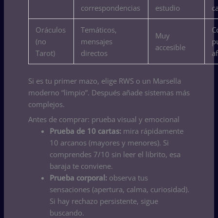
correspondencias
estudio
c
Oráculos
Temáticos,
C
Muy
(no
mensajes
p
accesible
Tarot)
directos
a
Si es tu primer mazo, elige RWS o un Marsella
moderno “limpio”. Después añade sistemas más
complejos.
Antes de comprar: prueba visual y emocional
Prueba de 10 cartas:
mira rápidamente
10 arcanos (mayores y menores). Si
comprendes 7/10 sin leer el librito, esa
baraja te conviene.
Prueba corporal:
observa tus
sensaciones (apertura, calma, curiosidad).
Si hay rechazo persistente, sigue
buscando.