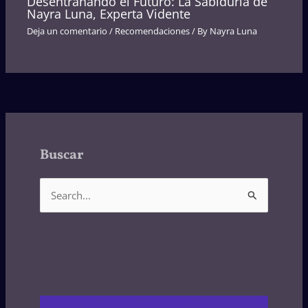
Desentrañando el Futuro: La Sabiduría de
Nayra Luna, Experta Vidente
Deja un comentario
/
Recomendaciones
/ By
Nayra Luna
Buscar
B
u
s
c
a
r