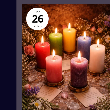
Siete
Ene
deseos,
26
siete
velas
2026