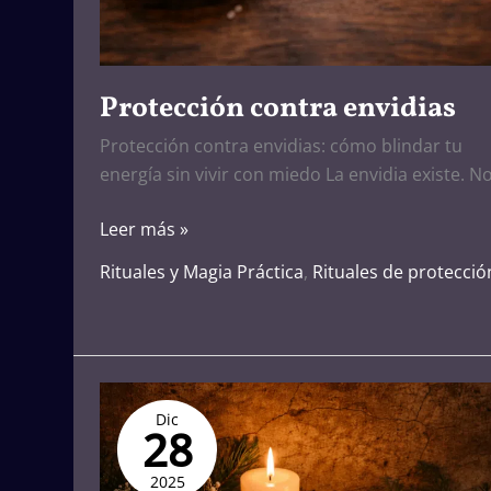
Protección contra envidias
Protección contra envidias: cómo blindar tu
energía sin vivir con miedo La envidia existe. N
Leer más »
Rituales y Magia Práctica
,
Rituales de protecció
Altar
Dic
de
28
Año
Nuevo
2025