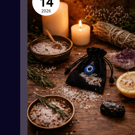
14
envidias
2026