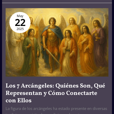
Los
May
7
22
Arcángeles:
Quiénes
2025
Son,
Qué
Representan
y
Cómo
Conectarte
con
Ellos
Los 7 Arcángeles: Quiénes Son, Qué
Representan y Cómo Conectarte
con Ellos
La figura de los arcángeles ha estado presente en diversas