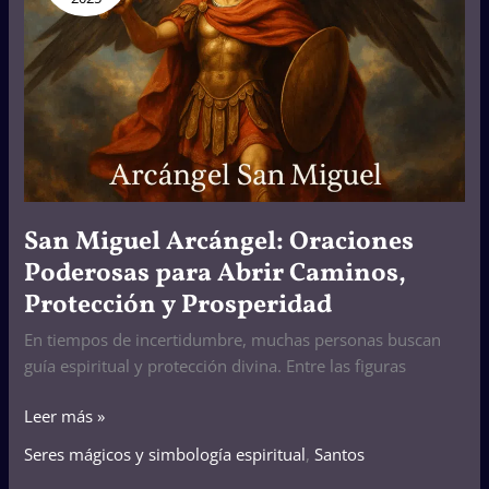
Poderosas
para
Abrir
Caminos,
Protección
y
Prosperidad
San Miguel Arcángel: Oraciones
Poderosas para Abrir Caminos,
Protección y Prosperidad
En tiempos de incertidumbre, muchas personas buscan
guía espiritual y protección divina. Entre las figuras
Leer más »
Seres mágicos y simbología espiritual
,
Santos