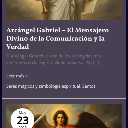
Comunicación
y
la
Verdad
Arcángel Gabriel – El Mensajero
Divino de la Comunicación y la
Verdad
El Arcángel Gabriel es uno de los arcángeles más
venerados en la espiritualidad universal. Su […]
Leer más »
Seres mágicos y simbología espiritual
,
Santos
San
May
Miguel
23
Arcángel:
Oraciones
2025