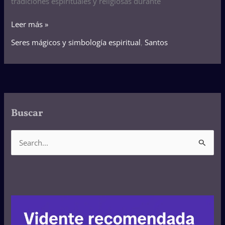
tradiciones espirituales y religiosas durante
Leer más »
Seres mágicos y simbología espiritual
,
Santos
Buscar
B
u
s
c
a
r